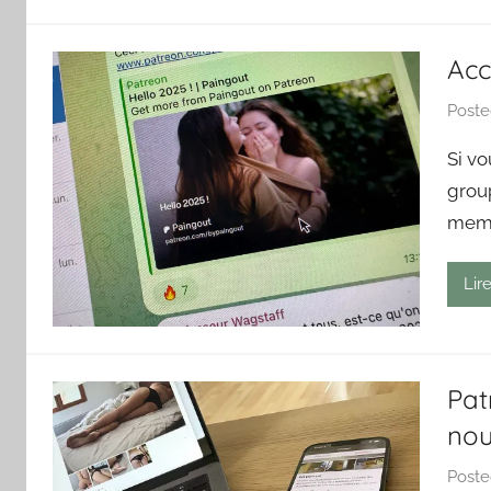
Acc
Post
Si vo
grou
memb
Lire
Pat
nou
Post