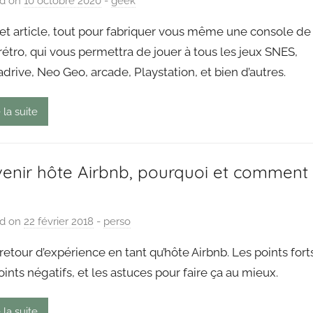
ed on
10 octobre 2020
b
-
geek
y
cet article, tout pour fabriquer vous même une console de
P
rétro, qui vous permettra de jouer à tous les jeux SNES,
a
rive, Neo Geo, arcade, Playstation, et bien d’autres.
i
n
g
 la suite
o
u
t
enir hôte Airbnb, pourquoi et comment
ed on
22 février 2018
b
-
perso
y
etour d’expérience en tant qu’hôte Airbnb. Les points fort
P
oints négatifs, et les astuces pour faire ça au mieux.
a
i
 la suite
n