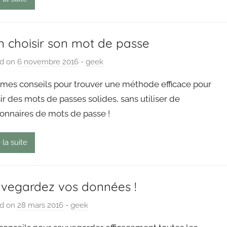
g
o
u
n choisir son mot de passe
t
ed on
6 novembre 2016
b
-
geek
y
 mes conseils pour trouver une méthode efficace pour
P
ir des mots de passes solides, sans utiliser de
a
ionnaires de mots de passe !
i
n
g
 la suite
o
u
t
vegardez vos données !
ed on
28 mars 2016
b
-
geek
y