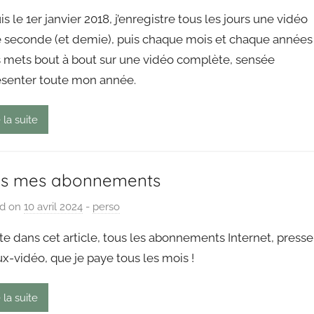
y
s le 1er janvier 2018, j’enregistre tous les jours une vidéo
P
e seconde (et demie), puis chaque mois et chaque années
a
es mets bout à bout sur une vidéo complète, sensée
i
ésenter toute mon année.
n
g
o
 la suite
u
t
us mes abonnements
ed on
10 avril 2024
b
-
perso
y
ste dans cet article, tous les abonnements Internet, presse
P
ux-vidéo, que je paye tous les mois !
a
i
 la suite
n