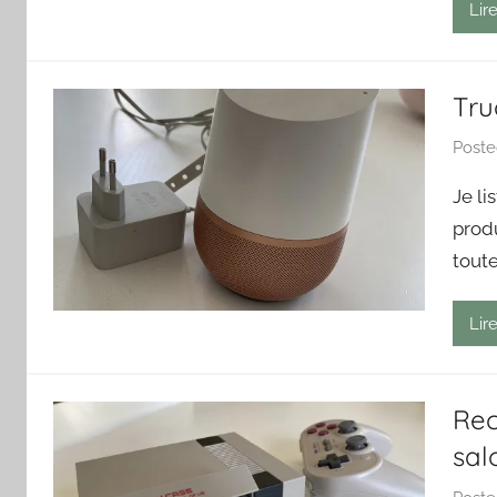
Lire
Tru
Post
Je li
produ
toute
Lire
Rec
sal