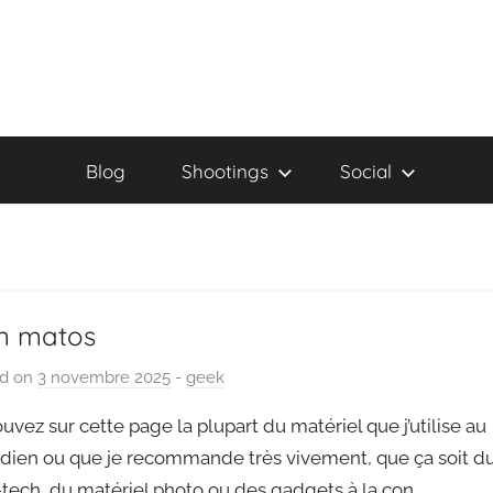
Blog
Shootings
Social
n matos
ed on
3 novembre 2025
b
-
geek
y
uvez sur cette page la plupart du matériel que j’utilise au
P
idien ou que je recommande très vivement, que ça soit d
a
tech, du matériel photo ou des gadgets à la con.
i