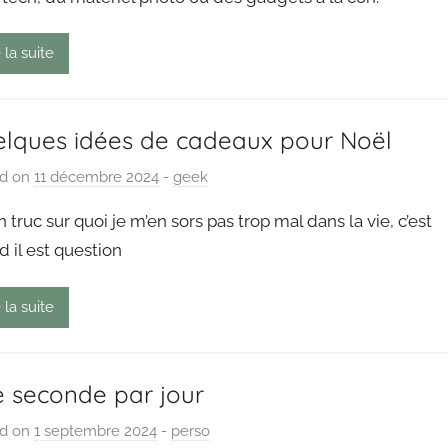
n
g
 la suite
o
u
t
lques idées de cadeaux pour Noël
ed on
11 décembre 2024
b
-
geek
y
n truc sur quoi je m’en sors pas trop mal dans la vie, c’est
P
 il est question
a
i
 la suite
n
g
o
u
 seconde par jour
t
ed on
1 septembre 2024
b
-
perso