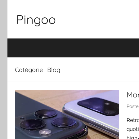
Skip
to
Pingoo
content
Catégorie :
Blog
Mo
Post
Retro
quot
high-