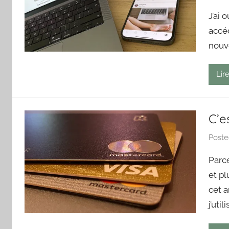
J’ai 
accé
nouv
Lire
C’e
Post
Parce
et pl
cet a
j’uti