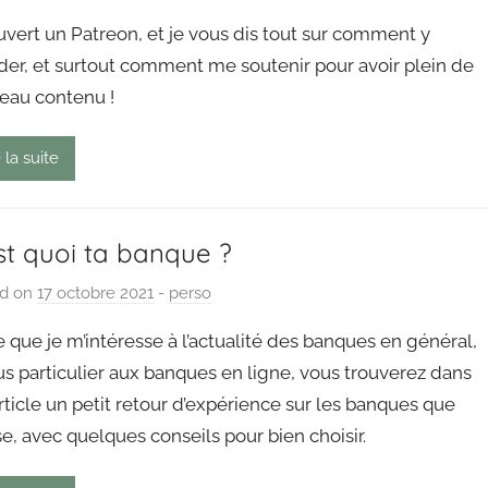
y
ouvert un Patreon, et je vous dis tout sur comment y
P
der, et surtout comment me soutenir pour avoir plein de
a
eau contenu !
i
n
g
 la suite
o
u
t
st quoi ta banque ?
ed on
17 octobre 2021
b
-
perso
y
 que je m’intéresse à l’actualité des banques en général,
P
us particulier aux banques en ligne, vous trouverez dans
a
rticle un petit retour d’expérience sur les banques que
i
lise, avec quelques conseils pour bien choisir.
n
g