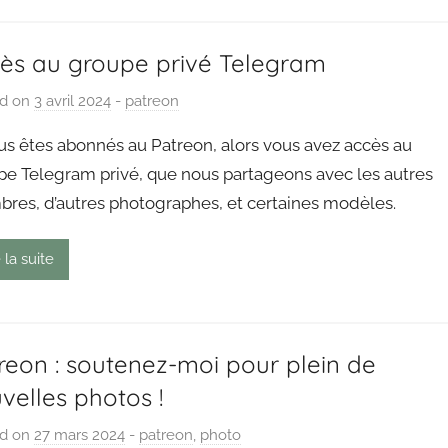
g
o
u
ès au groupe privé Telegram
t
ed on
3 avril 2024
b
-
patreon
y
us êtes abonnés au Patreon, alors vous avez accès au
P
pe Telegram privé, que nous partageons avec les autres
a
res, d’autres photographes, et certaines modèles.
i
n
g
 la suite
o
u
t
reon : soutenez-moi pour plein de
velles photos !
ed on
27 mars 2024
b
-
patreon
,
photo