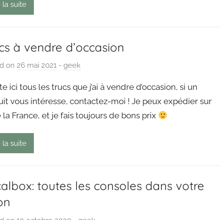
o
 la suite
u
t
cs à vendre d’occasion
ed on
26 mai 2021
b
-
geek
y
ste ici tous les trucs que j’ai à vendre d’occasion, si un
P
it vous intéresse, contactez-moi ! Je peux expédier sur
a
 la France, et je fais toujours de bons prix
i
n
g
 la suite
o
u
t
albox: toutes les consoles dans votre
on