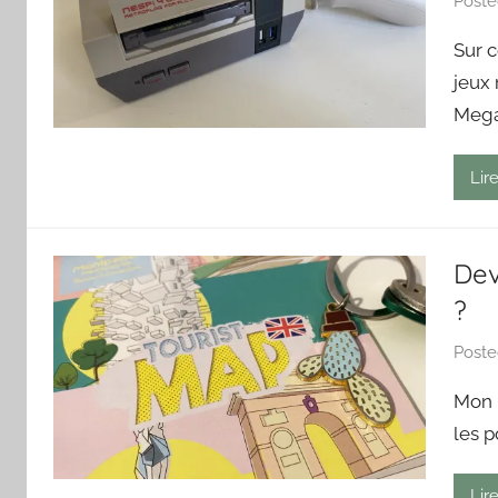
Post
Sur 
jeux 
Megad
Lire
Dev
?
Post
Mon r
les p
Lire