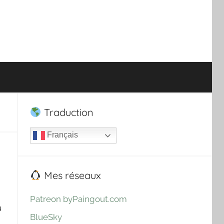
Traduction
Français
Mes réseaux
Patreon byPaingout.com
u
BlueSky