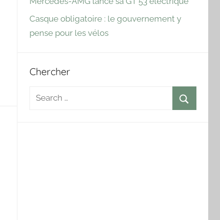
Mercedes-AMG lance sa GT 53 électrique
Casque obligatoire : le gouvernement y
pense pour les vélos
Chercher
Search
for:
Search