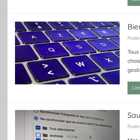
Bie
Post
Tous
chois
gest
Lire
Sau
Post