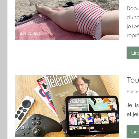
Depui
d’un
je l
repr
Lire
To
Post
Je li
et je
Lire