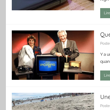
Lire
Que
Post
Y a u
quand
Lire
Une
Post