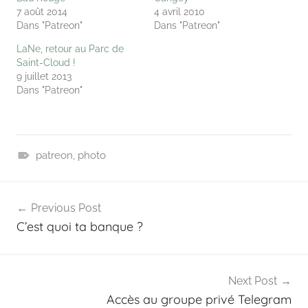
7 août 2014
4 avril 2010
Dans "Patreon"
Dans "Patreon"
LaNe, retour au Parc de
Saint-Cloud !
9 juillet 2013
Dans "Patreon"
patreon
,
photo
B
Navigation
l
Previous Post
o
de
C’est quoi ta banque ?
g
l’article
Next Post
Accès au groupe privé Telegram