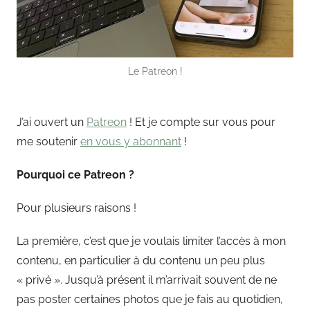
u
t
Le Patreon !
J’ai ouvert un
Patreon
! Et je compte sur vous pour
me soutenir
en vous y abonnant
!
Pourquoi ce Patreon ?
Pour plusieurs raisons !
La première, c’est que je voulais limiter l’accès à mon
contenu, en particulier à du contenu un peu plus
« privé ». Jusqu’à présent il m’arrivait souvent de ne
pas poster certaines photos que je fais au quotidien,