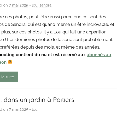
ed on
7 mai 2025
b
-
lou
,
sandra
y
re ces photos, peut-être aussi parce que ce sont des
P
os de Sandra, qui est quand même un être incroyable, et
a
 plus, sur ces photos, il y a Lou qui fait une apparition,
i
o ! Les dernières photos de la série sont probablement
n
g
préférées depuis des mois, et même des années.
o
hooting contient du nu et est réservé aux
abonnés au
u
eon
t
 la suite
, dans un jardin à Poitiers
ed on
7 mai 2025
b
-
lou
y