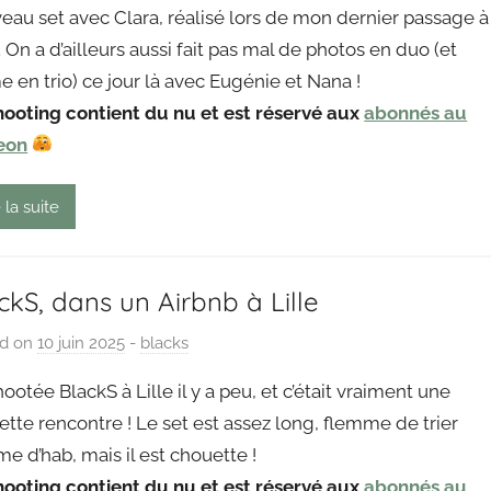
eau set avec Clara, réalisé lors de mon dernier passage à
P
. On a d’ailleurs aussi fait pas mal de photos en duo (et
a
en trio) ce jour là avec Eugénie et Nana !
i
hooting contient du nu et est réservé aux
n
abonnés au
g
eon
o
u
 la suite
t
ckS, dans un Airbnb à Lille
ed on
10 juin 2025
b
-
blacks
y
shootée BlackS à Lille il y a peu, et c’était vraiment une
P
tte rencontre ! Le set est assez long, flemme de trier
a
 d’hab, mais il est chouette !
i
hooting contient du nu et est réservé aux
n
abonnés au