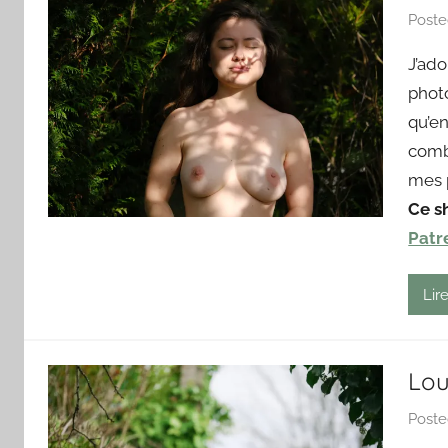
Post
J’ado
phot
qu’en
comb
mes 
Ce s
Patr
Lire
Lou
Post