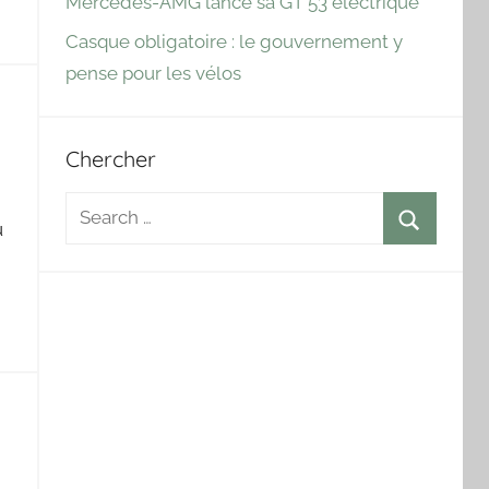
Mercedes-AMG lance sa GT 53 électrique
Casque obligatoire : le gouvernement y
pense pour les vélos
Chercher
Search
u
for:
Search