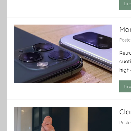
Lire
Mo
Post
Retro
quot
high-
Lire
Cla
Post