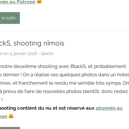
nés au Patreon
u
t
 la suite
ckS, shooting nîmois
ed on
5 janvier 2026
b
-
blacks
y
t notre deuxième shooting avec BlackS, et probablement
P
e dernier ! On a réalisé ces quelques photos dans un hotel
a
îmes, et franchement le rendu me semble très sympa. O
i
à prévu de faire de nouvelles photos bientôt, donc restez
n
g
 !
o
hooting contient du nu et est réservé aux
abonnés au
u
eon
t