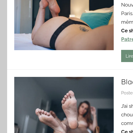
Nouv
Paris
même 
Ce s
Patr
Lire
Bla
Post
J’ai 
choue
comme
Ce s