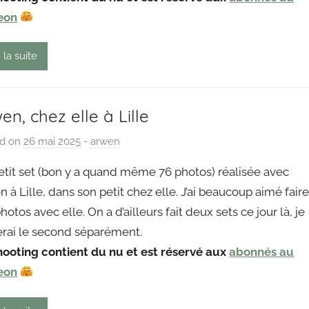
g
eon
o
u
 la suite
t
en, chez elle à Lille
ed on
26 mai 2025
b
-
arwen
y
etit set (bon y a quand même 76 photos) réalisée avec
P
 à Lille, dans son petit chez elle. J’ai beaucoup aimé fair
a
hotos avec elle. On a d’ailleurs fait deux sets ce jour là, je
i
erai le second séparément.
n
g
hooting contient du nu et est réservé aux
abonnés au
o
eon
u
t