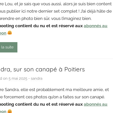
re Lou, et je sais que vous aussi, alors je suis bien content
P
us publier ici notre dernier set complet ! J’ai déjà hâte de
a
prendre en photo bien sûr, vous l’imaginez bien.
i
hooting contient du nu et est réservé aux
n
abonnés au
g
eon
o
u
 la suite
t
dra, sur son canapé à Poitiers
ed on
5 mai 2025
b
-
sandra
y
ore Sandra, elle est probablement ma meilleure amie, et
P
re forcement ces photos qu’on a faites sur son canapé.
a
hooting contient du nu et est réservé aux
abonnés au
i
eon
n