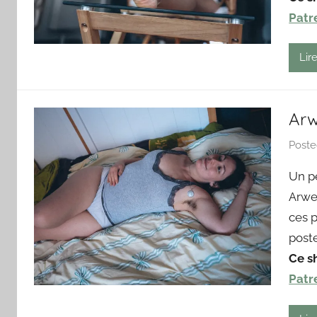
Patr
Lire
Arw
Post
Un p
Arwen
ces p
post
Ce s
Patr