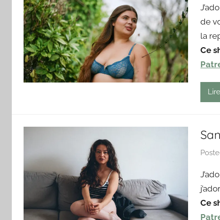
J’ado
de vo
la re
Ce s
Patr
Lire
San
Post
J’ad
j’ado
Ce s
Patr