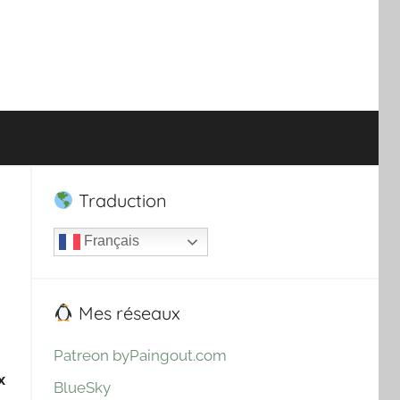
Traduction
Français
Mes réseaux
-
Patreon byPaingout.com
x
BlueSky