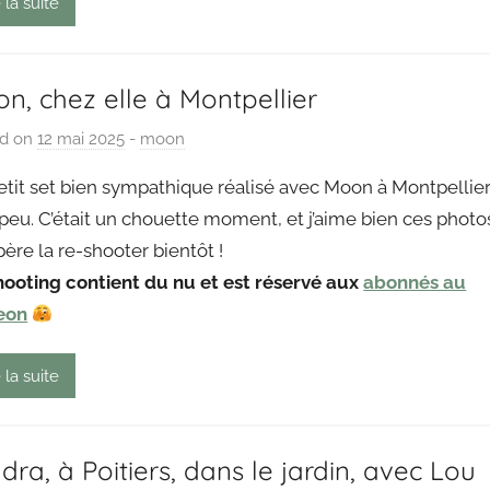
 la suite
n, chez elle à Montpellier
ed on
12 mai 2025
b
-
moon
y
etit set bien sympathique réalisé avec Moon à Montpellie
P
a peu. C’était un chouette moment, et j’aime bien ces photo
a
spère la re-shooter bientôt !
i
hooting contient du nu et est réservé aux
n
abonnés au
g
eon
o
u
 la suite
t
dra, à Poitiers, dans le jardin, avec Lou