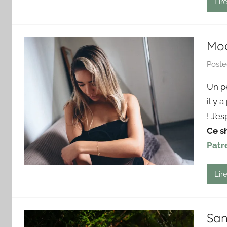
Lire
Moo
Post
Un p
il y 
! J’e
Ce s
Patr
Lire
San