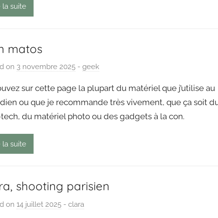
 la suite
n matos
ed on
3 novembre 2025
b
-
geek
y
uvez sur cette page la plupart du matériel que j’utilise au
P
idien ou que je recommande très vivement, que ça soit d
a
tech, du matériel photo ou des gadgets à la con.
i
n
g
 la suite
o
u
t
ra, shooting parisien
ed on
14 juillet 2025
b
-
clara
y