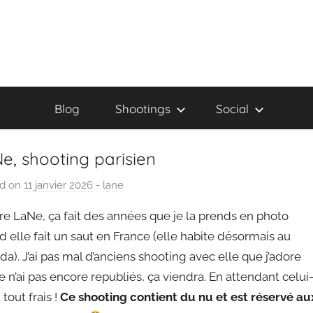
Blog
Shootings
Social
e, shooting parisien
ed on
11 janvier 2026
b
-
lane
y
re LaNe, ça fait des années que je la prends en photo
P
 elle fait un saut en France (elle habite désormais au
a
a). J’ai pas mal d’anciens shooting avec elle que j’adore
i
e n’ai pas encore republiés, ça viendra. En attendant celui
n
g
t tout frais !
Ce shooting contient du nu et est réservé au
o