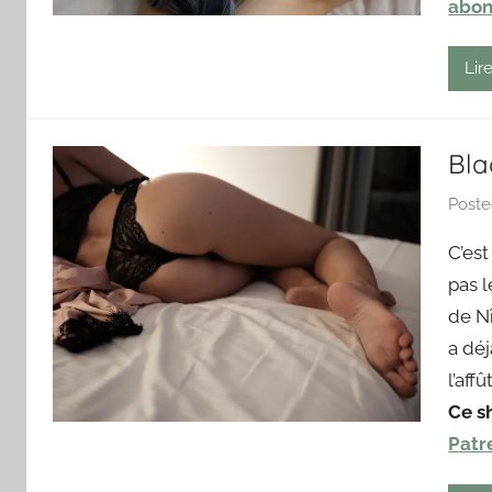
abon
Lire
Bla
Post
C’es
pas l
de N
a déj
l’affût
Ce s
Patr