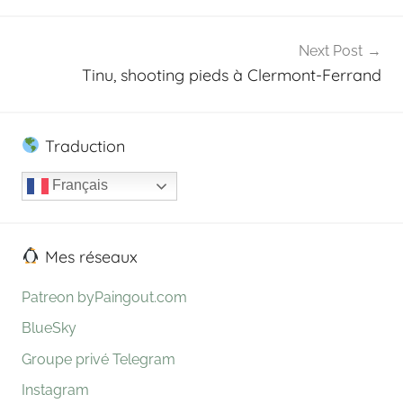
l’article
Next Post
Tinu, shooting pieds à Clermont-Ferrand
Traduction
Français
Mes réseaux
Patreon byPaingout.com
BlueSky
Groupe privé Telegram
Instagram