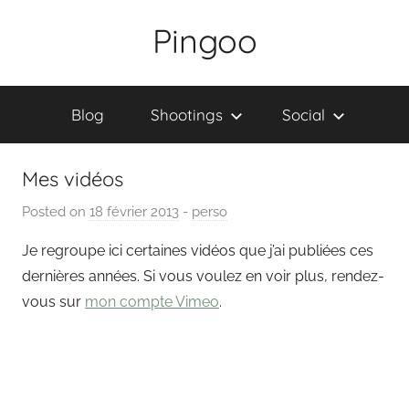
Skip
Pingoo
to
content
Blog
Shootings
Social
Mes vidéos
Posted on
18 février 2013
b
-
perso
y
Je regroupe ici certaines vidéos que j’ai publiées ces
P
dernières années. Si vous voulez en voir plus, rendez-
a
vous sur
mon compte Vimeo
.
i
n
g
o
u