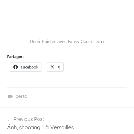
Demi-Pointes avec Fanny Coulm, 2011
Partager :
Facebook
X
perso
B
Navigation
l
Previous Post
o
de
Ánh, shooting 1 à Versailles
g