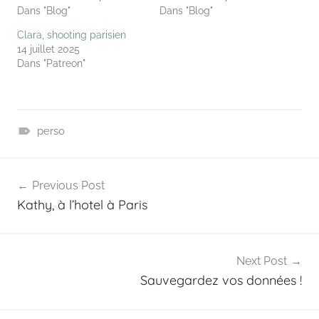
Dans "Blog"
Dans "Blog"
Clara, shooting parisien
14 juillet 2025
Dans "Patreon"
perso
B
Navigation
l
Previous Post
o
de
Kathy, à l’hotel à Paris
g
l’article
Next Post
Sauvegardez vos données !