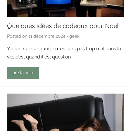
Quelques idées de cadeaux pour Noël
Posted on
11 décembre 2024
b
-
geek
y
Y a un truc sur quoi je m’en sors pas trop mal dans la
P
vie, c’est quand il est question
a
i
Lire la suite
n
g
o
u
t