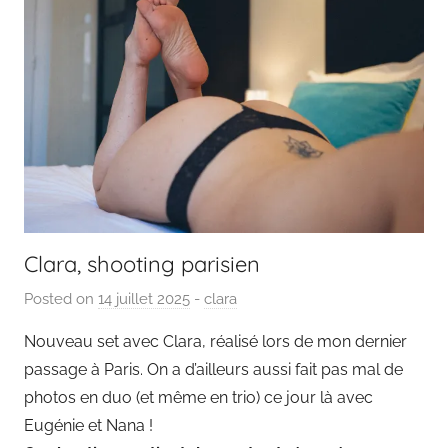
Clara, shooting parisien
Posted on
14 juillet 2025
b
-
clara
y
Nouveau set avec Clara, réalisé lors de mon dernier
P
passage à Paris. On a d’ailleurs aussi fait pas mal de
a
photos en duo (et même en trio) ce jour là avec
i
Eugénie et Nana !
n