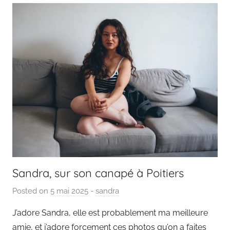
Sandra, sur son canapé à Poitiers
Posted on
5 mai 2025
b
-
sandra
y
J’adore Sandra, elle est probablement ma meilleure
P
amie, et j’adore forcement ces photos qu’on a faites