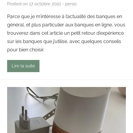
Posted on
17 octobre 2021
b
-
perso
y
Parce que je m’intéresse à l’actualité des banques en
P
général, et plus particulier aux banques en ligne, vous
a
trouverez dans cet article un petit retour d’expérience
i
sur les banques que j’utilise, avec quelques conseils
n
pour bien choisir.
g
o
u
Lire la suite
t