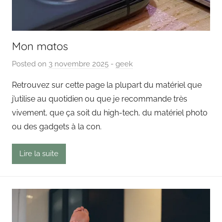
Mon matos
Posted on
3 novembre 2025
b
-
geek
y
Retrouvez sur cette page la plupart du matériel que
P
j’utilise au quotidien ou que je recommande très
a
vivement, que ça soit du high-tech, du matériel photo
i
ou des gadgets à la con.
n
g
Lire la suite
o
u
t