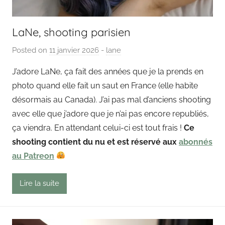
LaNe, shooting parisien
Posted on
11 janvier 2026
b
-
lane
y
J’adore LaNe, ça fait des années que je la prends en
P
photo quand elle fait un saut en France (elle habite
a
désormais au Canada). J’ai pas mal d’anciens shooting
i
avec elle que j’adore que je n’ai pas encore republiés,
n
ça viendra. En attendant celui-ci est tout frais !
Ce
g
shooting contient du nu et est réservé aux
o
abonnés
u
au Patreon
t
Lire la suite