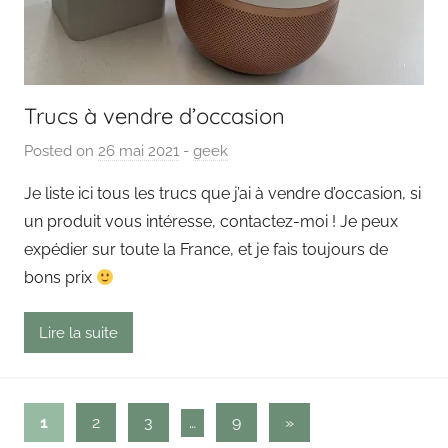
Trucs à vendre d’occasion
Posted on
26 mai 2021
b
-
geek
y
Je liste ici tous les trucs que j’ai à vendre d’occasion, si
P
un produit vous intéresse, contactez-moi ! Je peux
a
expédier sur toute la France, et je fais toujours de
i
bons prix
n
g
Lire la suite
o
u
t
Pagination
Next
1
2
3
…
9
»