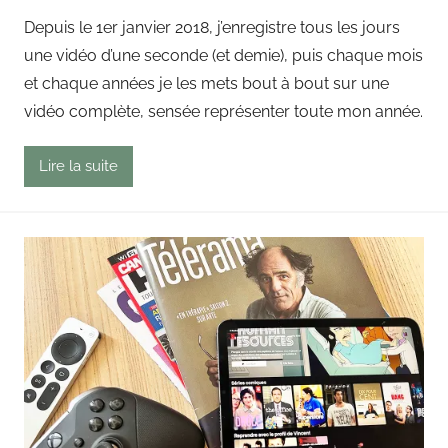
y
Depuis le 1er janvier 2018, j’enregistre tous les jours
P
une vidéo d’une seconde (et demie), puis chaque mois
a
et chaque années je les mets bout à bout sur une
i
vidéo complète, sensée représenter toute mon année.
n
g
Lire la suite
o
u
t