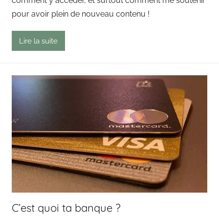
comment y accéder, et surtout comment me soutenir
a
pour avoir plein de nouveau contenu !
i
n
Lire la suite
g
o
u
t
C’est quoi ta banque ?