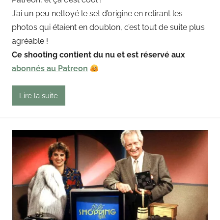
i
J’ai un peu nettoyé le set d’origine en retirant les
n
photos qui étaient en doublon, c’est tout de suite plus
g
agréable !
o
u
Ce shooting contient du nu et est réservé aux
t
abonnés au Patreon
Lire la suite