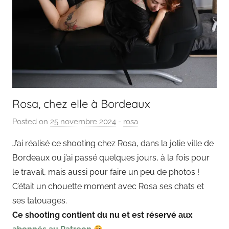
Rosa, chez elle à Bordeaux
Posted on
25 novembre 2024
b
-
rosa
y
J’ai réalisé ce shooting chez Rosa, dans la jolie ville de
P
Bordeaux ou j’ai passé quelques jours, à la fois pour
a
le travail, mais aussi pour faire un peu de photos !
i
C’était un chouette moment avec Rosa ses chats et
n
ses tatouages.
g
Ce shooting contient du nu et est réservé aux
o
u