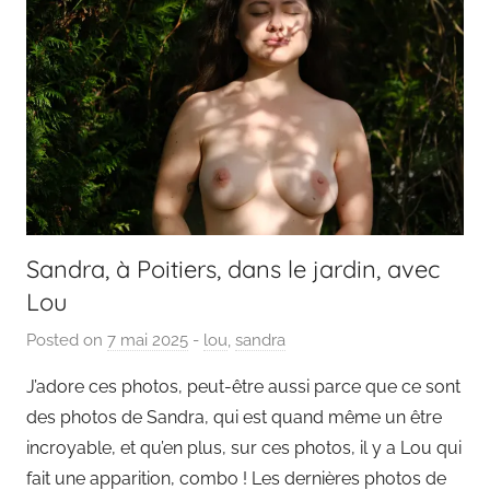
Sandra, à Poitiers, dans le jardin, avec
Lou
Posted on
7 mai 2025
b
-
lou
,
sandra
y
J’adore ces photos, peut-être aussi parce que ce sont
P
des photos de Sandra, qui est quand même un être
a
incroyable, et qu’en plus, sur ces photos, il y a Lou qui
i
fait une apparition, combo ! Les dernières photos de
n