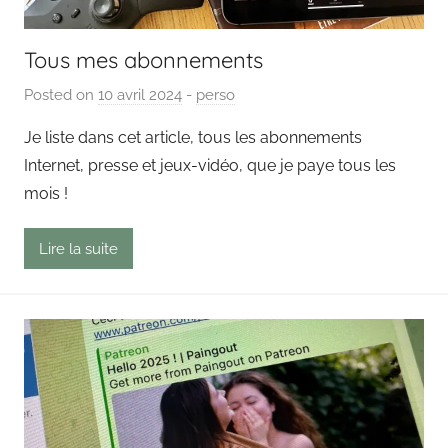
Tous mes abonnements
Posted on
10 avril 2024
b
-
perso
y
Je liste dans cet article, tous les abonnements
P
Internet, presse et jeux-vidéo, que je paye tous les
a
mois !
i
n
Lire la suite
g
o
u
t