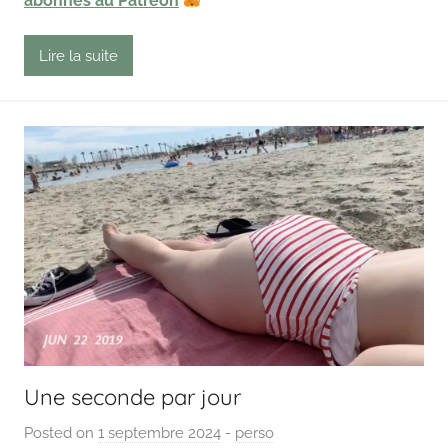
abonnés au Patreon
t
Lire la suite
Une seconde par jour
Posted on
1 septembre 2024
b
-
perso