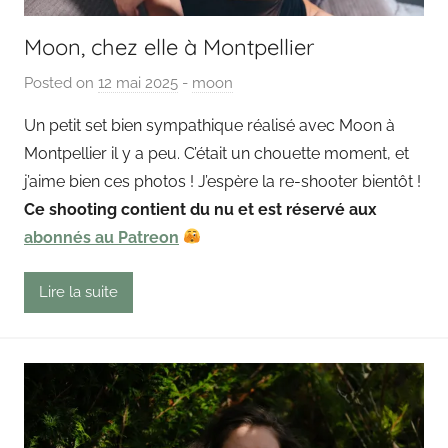
Moon, chez elle à Montpellier
Posted on
12 mai 2025
b
-
moon
y
Un petit set bien sympathique réalisé avec Moon à
P
Montpellier il y a peu. C’était un chouette moment, et
a
j’aime bien ces photos ! J’espère la re-shooter bientôt !
i
Ce shooting contient du nu et est réservé aux
n
abonnés au Patreon
g
o
u
Lire la suite
t