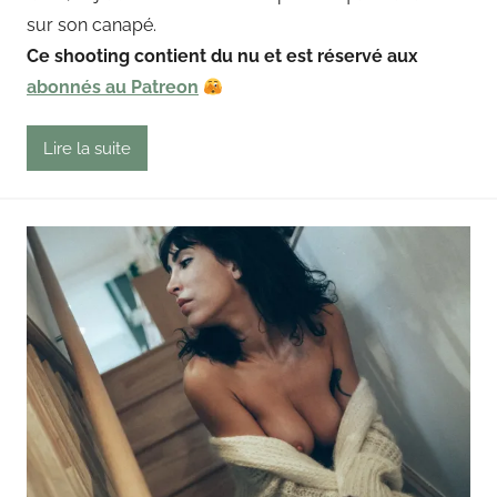
a
sur son canapé.
i
Ce shooting contient du nu et est réservé aux
n
abonnés au Patreon
g
o
u
Lire la suite
t