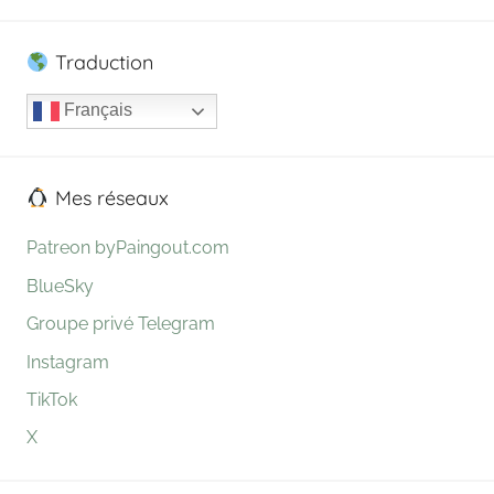
Posts
des
publications
Traduction
Français
Mes réseaux
Patreon byPaingout.com
BlueSky
Groupe privé Telegram
Instagram
TikTok
X