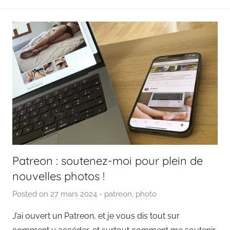
t
Patreon : soutenez-moi pour plein de
nouvelles photos !
Posted on
27 mars 2024
b
-
patreon
,
photo
y
J’ai ouvert un Patreon, et je vous dis tout sur
P