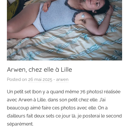
Arwen, chez elle à Lille
Posted on
26 mai 2025
b
-
arwen
y
Un petit set (bon y a quand même 76 photos) réalisée
P
avec Arwen à Lille, dans son petit chez elle. J’ai
a
beaucoup aimé faire ces photos avec elle. On a
i
d’ailleurs fait deux sets ce jour là, je posterai le second
n
séparément.
g