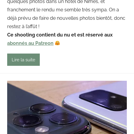
quelques photos dans un hotel de Nîmes, et
i
franchement le rendu me semble très sympa. On a
n
déjà prévu de faire de nouvelles photos bientôt, donc
g
restez à l’affût !
o
u
Ce shooting contient du nu et est réservé aux
t
abonnés au Patreon
Lire la suite