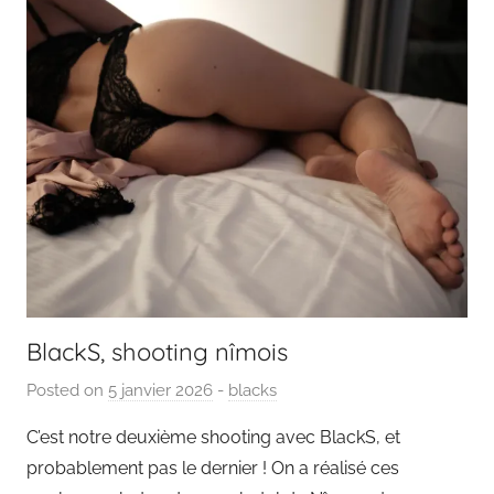
BlackS, shooting nîmois
Posted on
5 janvier 2026
b
-
blacks
y
C’est notre deuxième shooting avec BlackS, et
P
probablement pas le dernier ! On a réalisé ces
a