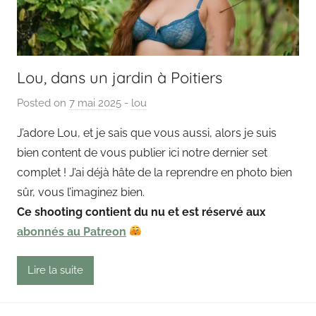
Lou, dans un jardin à Poitiers
Posted on
7 mai 2025
b
-
lou
y
J’adore Lou, et je sais que vous aussi, alors je suis
P
bien content de vous publier ici notre dernier set
a
complet ! J’ai déjà hâte de la reprendre en photo bien
i
sûr, vous l’imaginez bien.
n
Ce shooting contient du nu et est réservé aux
g
abonnés au Patreon
o
u
t
Lire la suite