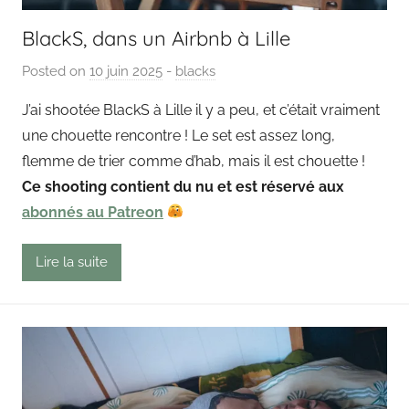
BlackS, dans un Airbnb à Lille
Posted on
10 juin 2025
b
-
blacks
y
J’ai shootée BlackS à Lille il y a peu, et c’était vraiment
P
une chouette rencontre ! Le set est assez long,
a
flemme de trier comme d’hab, mais il est chouette !
i
Ce shooting contient du nu et est réservé aux
n
abonnés au Patreon
g
o
u
Lire la suite
t