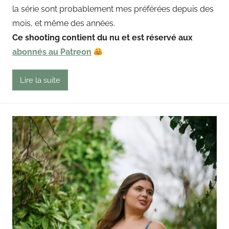
la série sont probablement mes préférées depuis des
g
mois, et même des années.
o
u
Ce shooting contient du nu et est réservé aux
t
abonnés au Patreon
Lire la suite