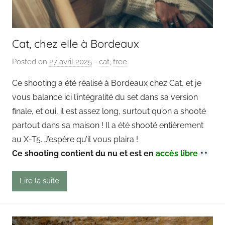
Cat, chez elle à Bordeaux
Posted on
27 avril 2025
b
-
cat
,
free
y
Ce shooting a été réalisé à Bordeaux chez Cat, et je
P
vous balance ici l’intégralité du set dans sa version
a
finale, et oui, il est assez long, surtout qu’on a shooté
i
partout dans sa maison ! Il a été shooté entièrement
n
au X-T5. J’espère qu’il vous plaira !
g
Ce shooting contient du nu et est en
o
accès libre
u
t
Lire la suite