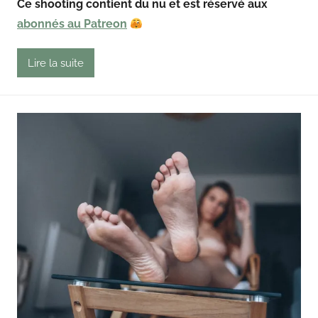
Ce shooting contient du nu et est réservé aux
g
abonnés au Patreon
o
u
t
Lire la suite