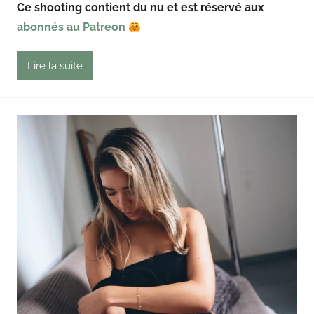
Ce shooting contient du nu et est réservé aux
o
u
abonnés au Patreon
t
Lire la suite