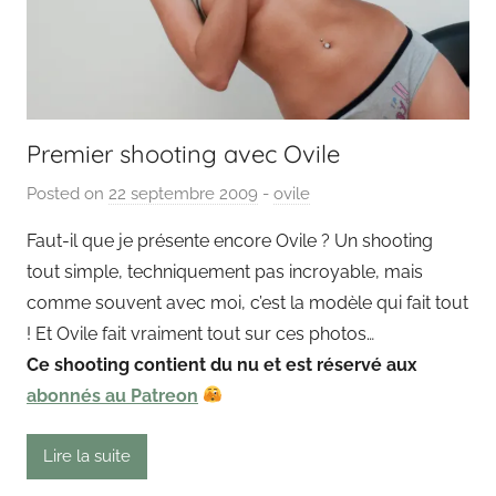
Premier shooting avec Ovile
Posted on
22 septembre 2009
b
-
ovile
y
Faut-il que je présente encore Ovile ? Un shooting
P
tout simple, techniquement pas incroyable, mais
a
comme souvent avec moi, c’est la modèle qui fait tout
i
! Et Ovile fait vraiment tout sur ces photos…
n
Ce shooting contient du nu et est réservé aux
g
abonnés au Patreon
o
u
t
Lire la suite