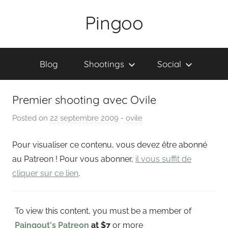
Skip
Pingoo
to
content
Blog
Shootings
Social
Premier shooting avec Ovile
Posted on
22 septembre 2009
b
-
ovile
y
Pour visualiser ce contenu, vous devez être abonné
P
a
au Patreon ! Pour vous abonner,
il vous suffit de
i
cliquer sur ce lien
.
n
g
To view this content, you must be a member of
o
u
Paingout's Patreon
at $7
or more