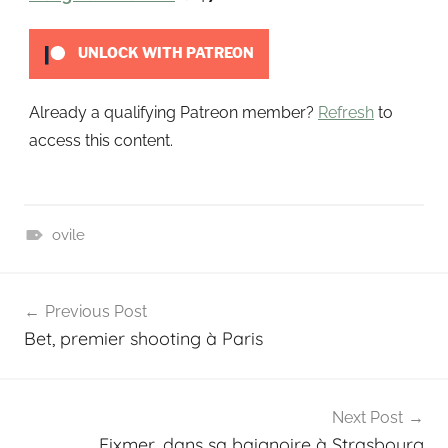
t
UNLOCK WITH PATREON
Already a qualifying Patreon member?
Refresh
to
access this content.
ovile
P
Navigation
a
Previous Post
t
de
Bet, premier shooting à Paris
r
l’article
e
o
n
Next Post
Fixmer, dans sa baignoire à Strasbourg