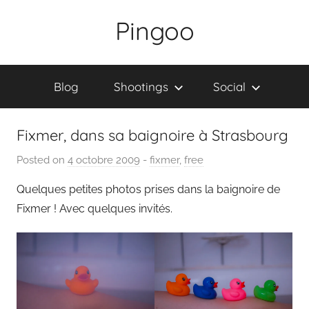
Skip
Pingoo
to
content
Blog
Shootings
Social
Fixmer, dans sa baignoire à Strasbourg
Posted on
4 octobre 2009
b
-
fixmer
,
free
y
Quelques petites photos prises dans la baignoire de
P
Fixmer ! Avec quelques invités.
a
i
n
g
o
u