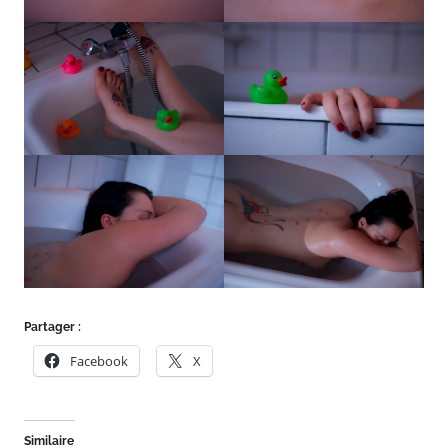
t
Partager :
Facebook
X
Similaire