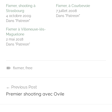
Fixmer, shooting à
Fixmer, à Courbevoie
Strasbourg
7 juillet 2008
4 octobre 2009
Dans "Patreon"
Dans "Patreon"
Fixmer à Villeneuve-lès-
Maguelone
2 mai 2018
Dans "Patreon"
fixmer
,
free
P
Navigation
a
Previous Post
t
de
Premier shooting avec Ovile
r
l’article
e
o