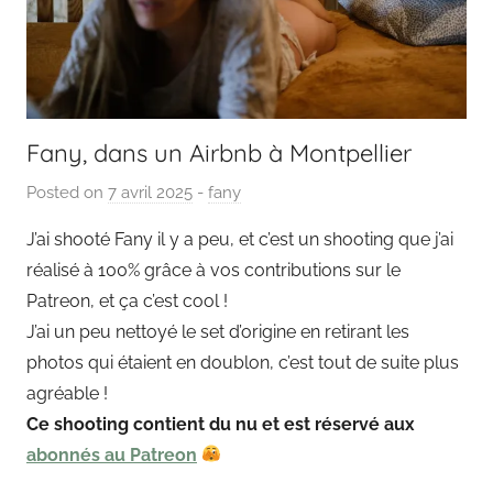
Fany, dans un Airbnb à Montpellier
Posted on
7 avril 2025
b
-
fany
y
J’ai shooté Fany il y a peu, et c’est un shooting que j’ai
P
réalisé à 100% grâce à vos contributions sur le
a
Patreon, et ça c’est cool !
i
J’ai un peu nettoyé le set d’origine en retirant les
n
photos qui étaient en doublon, c’est tout de suite plus
g
agréable !
o
u
Ce shooting contient du nu et est réservé aux
t
abonnés au Patreon