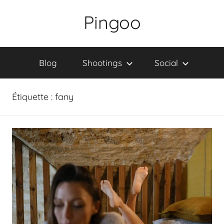
Skip
Pingoo
to
content
Blog
Shootings
Social
Étiquette :
fany