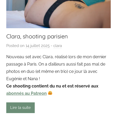
Clara, shooting parisien
Posted on
14 juillet 2025
b
-
clara
y
Nouveau set avec Clara, réalisé lors de mon dernier
P
passage à Paris. On a d’ailleurs aussi fait pas mal de
a
photos en duo (et même en trio) ce jour là avec
i
Eugénie et Nana !
n
Ce shooting contient du nu et est réservé aux
g
abonnés au Patreon
o
u
t
Lire la suite