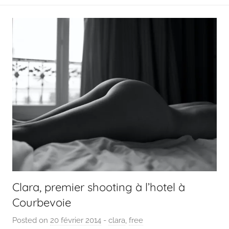
Clara, premier shooting à l’hotel à
Courbevoie
Posted on
20 février 2014
b
-
clara
,
free