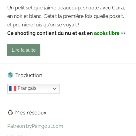
y
Un petit set que j’aime beaucoup, shooté avec Clara,
P
en noir et blanc. C’était la première fois qu’elle posait,
a
et première fois qu’on se voyait !
i
Ce shooting contient du nu et est en
accès libre
n
g
Lire la suite
o
u
t
Traduction
Français
Mes réseaux
Patreon byPaingout.com