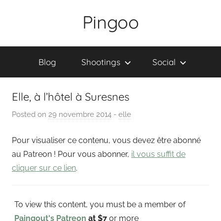
Skip
Pingoo
to
content
Blog
Shootings
Social
Elle, à l’hôtel à Suresnes
Posted on
29 novembre 2014
b
-
elle
y
Pour visualiser ce contenu, vous devez être abonné
P
a
au Patreon ! Pour vous abonner,
il vous suffit de
i
cliquer sur ce lien
.
n
g
To view this content, you must be a member of
o
u
Paingout's Patreon
at $7
or more