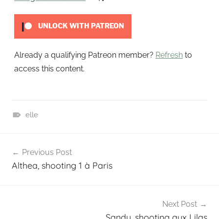
t
UNLOCK WITH PATREON
Already a qualifying Patreon member?
Refresh
to
access this content.
elle
P
Navigation
a
Previous Post
t
de
Althea, shooting 1 à Paris
r
l’article
e
o
n
Next Post
Sandy, shooting aux Lilas