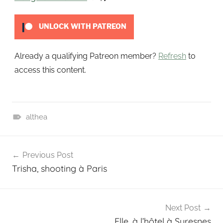
t
UNLOCK WITH PATREON
Already a qualifying Patreon member?
Refresh
to
access this content.
althea
P
Navigation
a
Previous Post
t
de
Trisha, shooting à Paris
r
l’article
e
o
n
Next Post
Elle, à l’hôtel à Suresnes