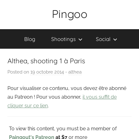
Skip
Pingoo
to
content
Blog
Shootings
Social
Althea, shooting 1 à Paris
Posted on
19 octobre 2014
b
-
althea
y
Pour visualiser ce contenu, vous devez être abonné
P
a
au Patreon ! Pour vous abonner,
il vous suffit de
i
cliquer sur ce lien
.
n
g
To view this content, you must be a member of
o
u
Paingout's Patreon
at $7
or more