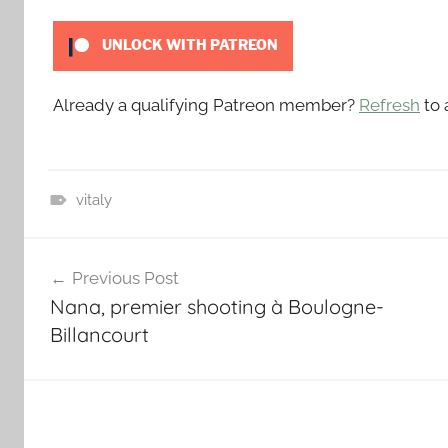
o
u
UNLOCK WITH PATREON
t
Already a qualifying Patreon member?
Refresh
to 
vitaly
P
Navigation
a
Previous Post
t
de
Nana, premier shooting à Boulogne-
r
l’article
e
Billancourt
o
n