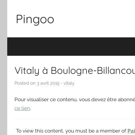
Skip
to
Pingoo
content
Vitaly à Boulogne-Billanco
Posted on
3 avril 2015
b
-
vitaly
y
P
Pour visualiser ce contenu, vous devez être abonné
a
ce lien
.
i
n
g
To view this content, you must be a member of
Pa