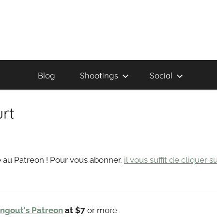
Blog
Shootings
Social
urt
 au Patreon ! Pour vous abonner,
il vous suffit de cliquer s
ingout's Patreon
at $7
or more