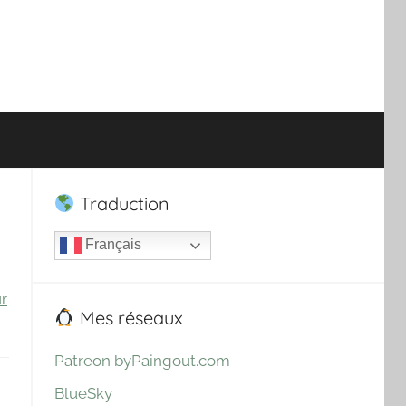
Traduction
Français
ur
Mes réseaux
Patreon byPaingout.com
BlueSky