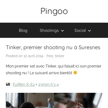
Skip
Pingoo
to
content
Blog
Shootings
Social
Tinker, premier shooting nu à Suresnes
Posted on
12 avril 2014
b
-
free
,
tinker
y
Mon premier set avec Tinker, qui faisait ici son premier
P
shooting nu ! Le suivant arrive bientôt
a
i
:
Fujifilm X-E2
+
23mm f/1,4
n
g
o
u