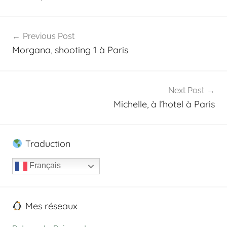
P
Navigation
a
Previous Post
t
de
Morgana, shooting 1 à Paris
r
l’article
e
o
n
Next Post
Michelle, à l’hotel à Paris
Traduction
Français
Mes réseaux