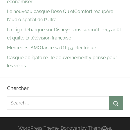
économiser
Le nouveau casque Bose QuietComfort récupère
l'audio spatial de l'Ultra
La Liga débarque sur Disney+ sans surcoût le 15 août
et quitte la télévision française
Mercedes-AMG lance sa GT 53 électrique
Casque obligatoire : le gouvernement y pense pour
les vélos
Chercher
Search
for:
Searc
WordPress Theme: Donovan by ThemeZee.