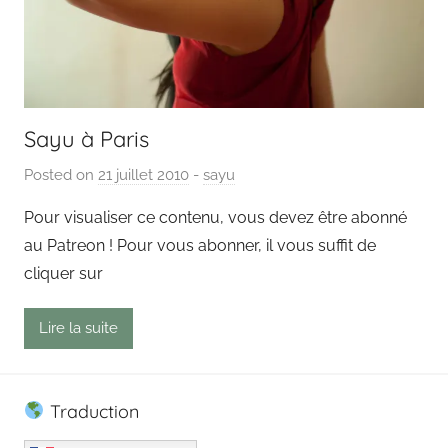
Sayu à Paris
Posted on
21 juillet 2010
b
-
sayu
y
Pour visualiser ce contenu, vous devez être abonné
P
au Patreon ! Pour vous abonner, il vous suffit de
a
cliquer sur
i
n
Lire la suite
g
o
u
Traduction
t