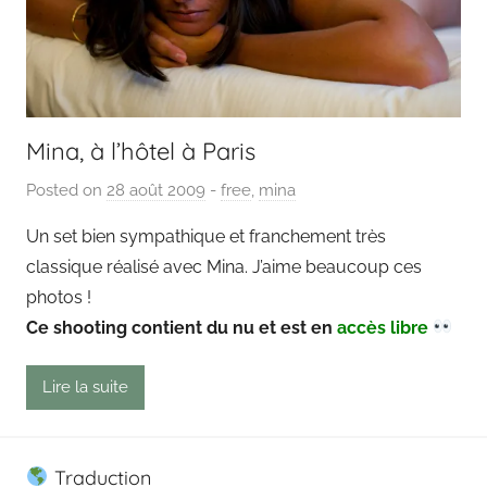
Mina, à l’hôtel à Paris
Posted on
28 août 2009
b
-
free
,
mina
y
Un set bien sympathique et franchement très
P
classique réalisé avec Mina. J’aime beaucoup ces
a
photos !
i
Ce shooting contient du nu et est en
accès libre
n
g
Lire la suite
o
u
t
Traduction