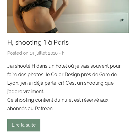
H, shooting 1 à Paris
Posted on
19 juillet 2010
b
-
h
y
J’ai shooté H dans un hotel où je vais souvent pour
P
faire des photos, le Color Design près de Gare de
a
Lyon, j’en ai déjà parlé ici ! C’est un shooting que
i
j’adore vraiment.
n
Ce shooting contient du nu et est réservé aux
g
abonnés au Patreon.
o
u
t
Lire la suite