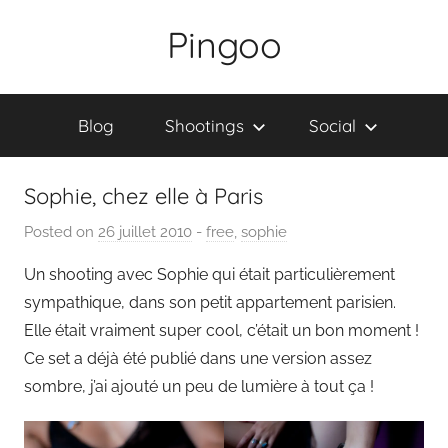
Skip
Pingoo
to
content
Blog
Shootings
Social
Sophie, chez elle à Paris
Posted on
26 juillet 2010
b
-
free
,
sophie
y
Un shooting avec Sophie qui était particulièrement
P
sympathique, dans son petit appartement parisien.
a
Elle était vraiment super cool, c’était un bon moment !
i
Ce set a déjà été publié dans une version assez
n
sombre, j’ai ajouté un peu de lumière à tout ça !
g
o
u