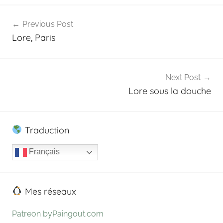
Navigation
a
Previous Post
t
de
Lore, Paris
r
l’article
e
o
n
Next Post
Lore sous la douche
Traduction
Français
Mes réseaux
Patreon byPaingout.com