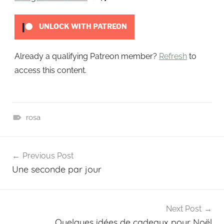
t
UNLOCK WITH PATREON
Already a qualifying Patreon member?
Refresh
to
access this content.
rosa
P
Navigation
a
Previous Post
t
de
Une seconde par jour
r
l’article
e
o
n
Next Post
Quelques idées de cadeaux pour Noël