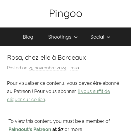
Skip
Pingoo
to
content
Blog
Shootings
Social
Rosa, chez elle à Bordeaux
Posted on
25 novembre 2024
b
-
rosa
y
Pour visualiser ce contenu, vous devez être abonné
P
a
au Patreon ! Pour vous abonner,
il vous suffit de
i
cliquer sur ce lien
.
n
g
To view this content, you must be a member of
o
u
Paingout's Patreon
at $7
or more