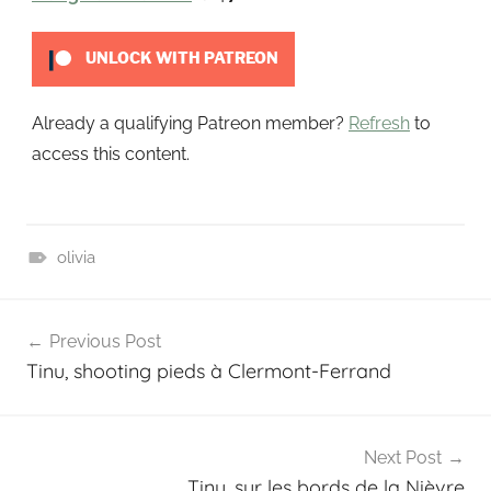
t
UNLOCK WITH PATREON
Already a qualifying Patreon member?
Refresh
to
access this content.
olivia
P
Navigation
a
Previous Post
t
de
Tinu, shooting pieds à Clermont-Ferrand
r
l’article
e
o
n
Next Post
Tinu, sur les bords de la Nièvre