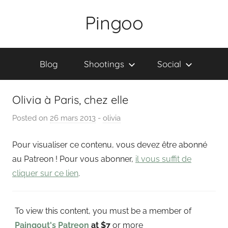
Skip
Pingoo
to
content
Blog
Shootings
Social
Olivia à Paris, chez elle
Posted on
26 mars 2013
b
-
olivia
y
Pour visualiser ce contenu, vous devez être abonné
P
a
au Patreon ! Pour vous abonner,
il vous suffit de
i
cliquer sur ce lien
.
n
g
To view this content, you must be a member of
o
u
Paingout's Patreon
at $7
or more