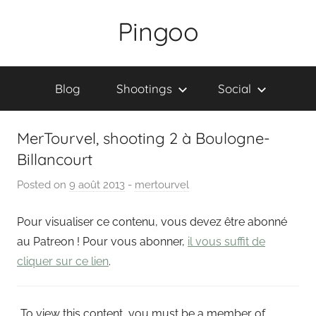
Skip
Pingoo
to
content
Blog
Shootings
Social
MerTourvel, shooting 2 à Boulogne-
Billancourt
Posted on
9 août 2013
b
-
mertourvel
y
Pour visualiser ce contenu, vous devez être abonné
P
a
au Patreon ! Pour vous abonner,
il vous suffit de
i
cliquer sur ce lien
.
n
g
To view this content, you must be a member of
o