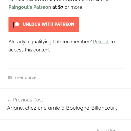
u
Paingout's Patreon
at $7
or more
t
UNLOCK WITH PATREON
Already a qualifying Patreon member?
Refresh
to
access this content.
mertourvel
P
Navigation
a
Previous Post
t
de
Ariane, chez une amie à Boulogne-Billancourt
r
l’article
e
o
n
Next Post