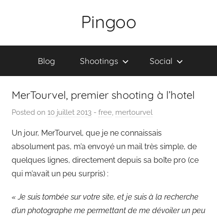
Skip
Pingoo
to
content
Blog
Shootings
Social
MerTourvel, premier shooting à l’hotel
Posted on
10 juillet 2013
b
-
free
,
mertourvel
y
Un jour, MerTourvel, que je ne connaissais
P
absolument pas, m’a envoyé un mail très simple, de
a
quelques lignes, directement depuis sa boîte pro (ce
i
qui m’avait un peu surpris) :
n
g
« Je suis tombée sur votre site, et je suis à la recherche
o
d’un photographe me permettant de me dévoiler un peu
u