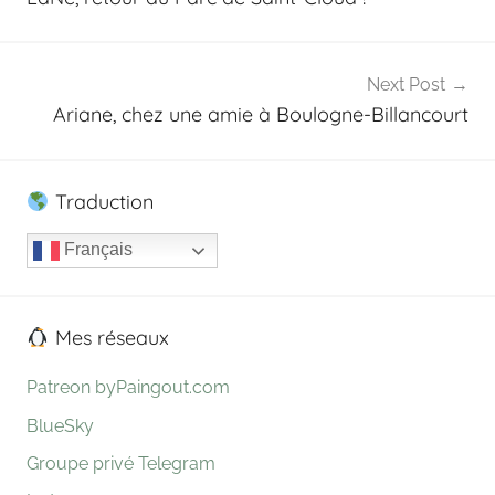
l’article
e
o
n
Next Post
Ariane, chez une amie à Boulogne-Billancourt
Traduction
Français
Mes réseaux
Patreon byPaingout.com
BlueSky
Groupe privé Telegram