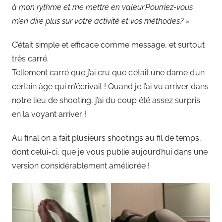
à mon rythme et me mettre en valeur.
Pourriez-vous
t
m’en dire plus sur votre activité et vos méthodes? »
C’était simple et efficace comme message, et surtout
très carré.
Tellement carré que j’ai cru que c’était une dame d’un
certain âge qui m’écrivait ! Quand je l’ai vu arriver dans
notre lieu de shooting, j’ai du coup été assez surpris
en la voyant arriver !
Au final on a fait plusieurs shootings au fil de temps,
dont celui-ci, que je vous publie aujourd’hui dans une
version considérablement améliorée !