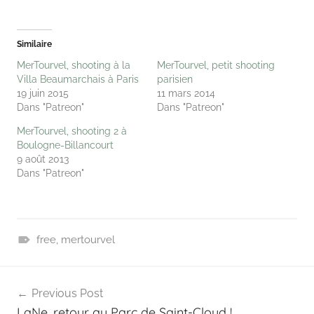
Similaire
MerTourvel, shooting à la
MerTourvel, petit shooting
Villa Beaumarchais à Paris
parisien
19 juin 2015
11 mars 2014
Dans "Patreon"
Dans "Patreon"
MerTourvel, shooting 2 à
Boulogne-Billancourt
9 août 2013
Dans "Patreon"
free
,
mertourvel
P
Navigation
a
Previous Post
t
de
LaNe, retour au Parc de Saint-Cloud !
r