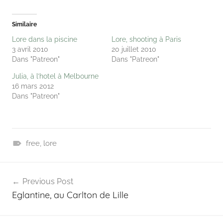
Similaire
Lore dans la piscine
Lore, shooting à Paris
3 avril 2010
20 juillet 2010
Dans "Patreon"
Dans "Patreon"
Julia, à l’hotel à Melbourne
16 mars 2012
Dans "Patreon"
free
,
lore
P
Navigation
a
Previous Post
t
de
Eglantine, au Carlton de Lille
r
l’article
e
o