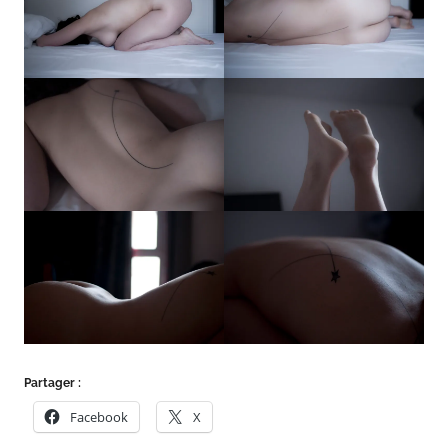
t
Partager :
Facebook
X