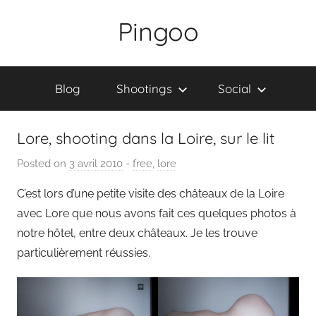
Skip
Pingoo
to
content
Blog
Shootings
Social
Lore, shooting dans la Loire, sur le lit
Posted on
3 avril 2010
b
-
free
,
lore
y
C’est lors d’une petite visite des châteaux de la Loire
P
avec Lore que nous avons fait ces quelques photos à
a
notre hôtel, entre deux châteaux. Je les trouve
i
particulièrement réussies.
n
g
o
u