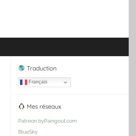
Traduction
Français
Mes réseaux
Patreon byPaingout.com
BlueSky