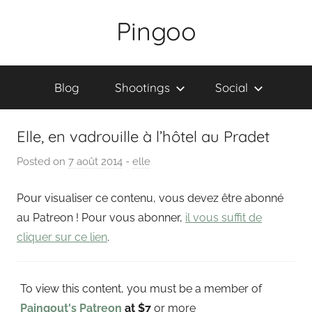
Skip
Pingoo
to
content
Blog
Shootings
Social
Elle, en vadrouille à l’hôtel au Pradet
Posted on
7 août 2014
b
-
elle
y
Pour visualiser ce contenu, vous devez être abonné
P
a
au Patreon ! Pour vous abonner,
il vous suffit de
i
cliquer sur ce lien
.
n
g
To view this content, you must be a member of
o
u
Paingout's Patreon
at $7
or more