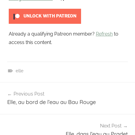
t
UNLOCK WITH PATREON
Already a qualifying Patreon member?
Refresh
to
access this content.
elle
P
Navigation
a
Previous Post
t
de
Elle, au bord de l’eau au Bau Rouge
r
l’article
e
o
n
Next Post
Elle, dans l’eau au Pradet