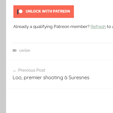
o
u
UNLOCK WITH PATREON
t
Already a qualifying Patreon member?
Refresh
to 
ceriize
P
Navigation
a
Previous Post
t
de
Loo, premier shooting à Suresnes
r
l’article
e
o
n