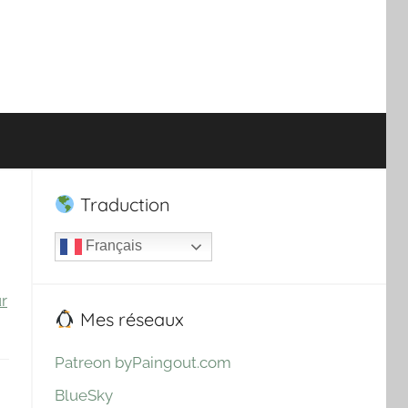
Traduction
Français
ur
Mes réseaux
Patreon byPaingout.com
BlueSky