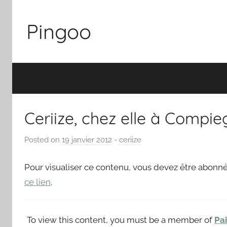
Skip
to
Pingoo
content
Ceriize, chez elle à Compi
Posted on
19 janvier 2012
b
-
ceriize
y
P
Pour visualiser ce contenu, vous devez être abonné
a
ce lien
.
i
n
g
To view this content, you must be a member of
Pa