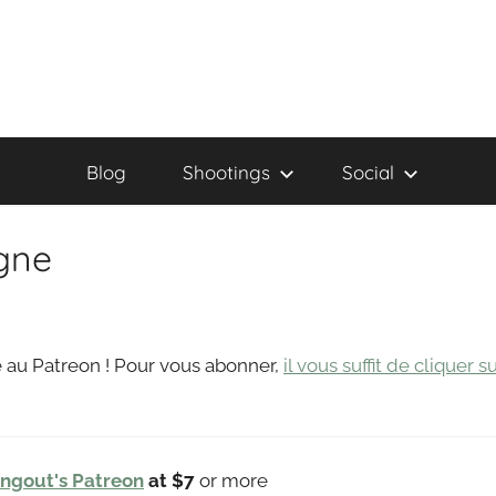
Blog
Shootings
Social
egne
 au Patreon ! Pour vous abonner,
il vous suffit de cliquer s
ingout's Patreon
at $7
or more