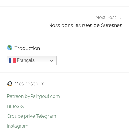
l’article
e
o
n
Next Post
Noss dans les rues de Suresnes
Traduction
Français
Mes réseaux
Patreon byPaingout.com
BlueSky
Groupe privé Telegram
Instagram