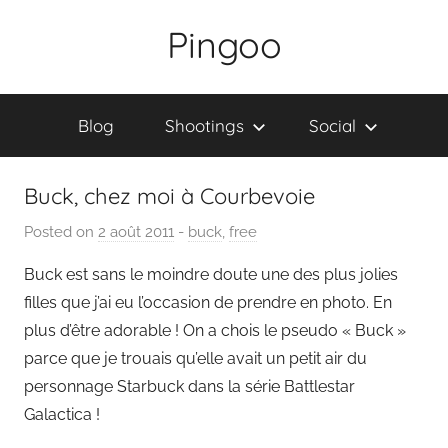
Skip
Pingoo
to
content
Blog
Shootings
Social
Buck, chez moi à Courbevoie
Posted on
2 août 2011
b
-
buck
,
free
y
Buck est sans le moindre doute une des plus jolies
P
filles que j’ai eu l’occasion de prendre en photo. En
a
plus d’être adorable ! On a chois le pseudo « Buck »
i
parce que je trouais qu’elle avait un petit air du
n
personnage Starbuck dans la série Battlestar
g
Galactica !
o
u