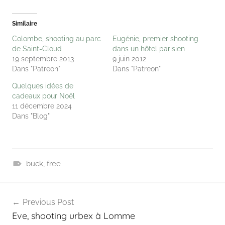
Similaire
Colombe, shooting au parc
Eugénie, premier shooting
de Saint-Cloud
dans un hôtel parisien
19 septembre 2013
9 juin 2012
Dans "Patreon"
Dans "Patreon"
Quelques idées de
cadeaux pour Noël
11 décembre 2024
Dans "Blog"
buck
,
free
P
Navigation
a
Previous Post
t
de
Eve, shooting urbex à Lomme
r