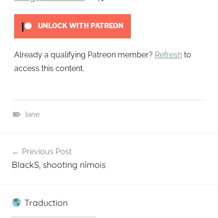
t
UNLOCK WITH PATREON
Already a qualifying Patreon member?
Refresh
to
access this content.
lane
P
Navigation
a
Previous Post
t
de
BlackS, shooting nîmois
r
l’article
e
o
Traduction
n