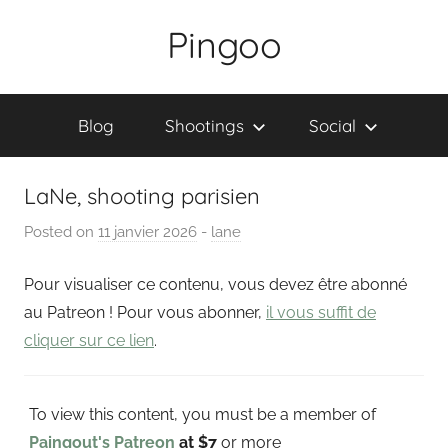
Skip
Pingoo
to
content
Blog
Shootings
Social
LaNe, shooting parisien
Posted on
11 janvier 2026
b
-
lane
y
Pour visualiser ce contenu, vous devez être abonné
P
a
au Patreon ! Pour vous abonner,
il vous suffit de
i
cliquer sur ce lien
.
n
g
To view this content, you must be a member of
o
u
Paingout's Patreon
at $7
or more