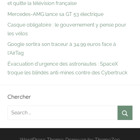
et quitte la télévision française
Mercedes-AMG lance sa GT 53 électrique
Casque obligatoire : le gouvernement y pense pour
les vélos
Google sortira son traceur à 34,99 euros face à
l'AirTag
Évacuation d'urgence des astronautes : SpaceX
troque les blindés anti-mines contre des Cybertruck
Chercher
Search
for:
Searc
WordPress Theme: Donovan by ThemeZee.